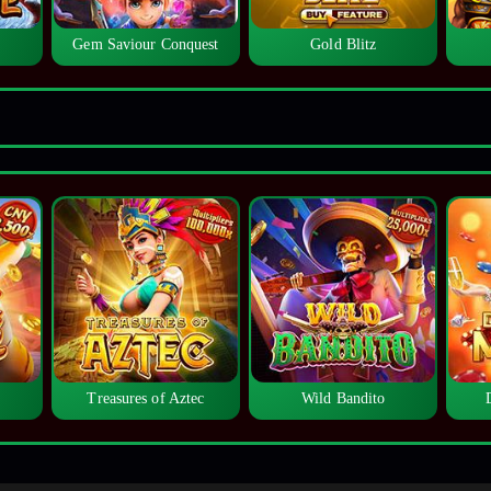
Gem Saviour Conquest
Gold Blitz
Treasures of Aztec
Wild Bandito