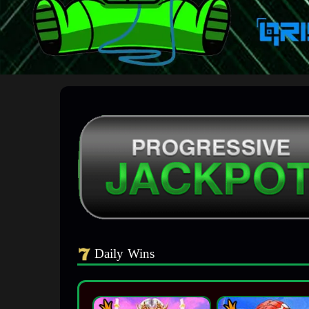
Daily Wins