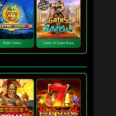
Aztec Gems
Gates of Gatot Kaca