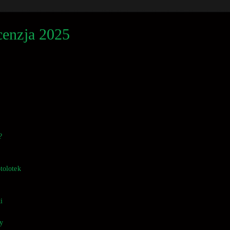
cenzja 2025
?
tolotek
i
y