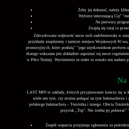
Żeby jej dokonać, należy klikn
Wybierz interesującą Cię” “me
Na pierwszy progra
Znajdą się tutaj co pra
Zdecydowana większość unces nich zadebiutowała w ostat
przykładu znajdziemy t tamtym miejscu Wojskowych W-wa, cz
promocyjnych, które posłużą” “jego użytkownikom perform u
dlatego wskazane jest dokładnie zapoznać się unces regulami
w Piłce Nożnej. Wyróżnienie in order to zostało mu nadane 
Na 
LAST MIN to zakłady, których przyjmowanie kończy się w krót
wiele um tym, czy można polegać na tym bukmacherze i za
polskiego bukmachera – Totolotka i innego. Oferta Totolotk
przycisk „Top”. Nie trzeba jej pobierać”
Zespół wsparcia przyjmuje zgłoszenia za pośredni