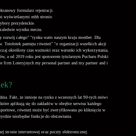
ekranowy formularz rejestracji.
ami wyświetlanymi mhh stronie.
ybory prezydenckie.
t zaledwie wyniku meczu.
y rozwój całego” “rynku watts naszym kraju mostbet. Dla
 Totolotek pamięta również” “o organizacji wszelkich akcji
aj określony czas ważności oraz warunki ich wykorzystania,
bów, a od 2019 roku jest sponsorem tytularnym Pucharu Polski
e firm Loteryjnych my personal partner and my partner and i
tek?
nia. Fakt, że istnieje na rynku z wczesnych lat 90-tych mówi
które aplikują się do zakładów w obrębie serwisu każdego
ia sportowe, również może być zweryfikowana po kliknięciu w
zystkie niezbędne funkcje do obstawiania.
 stronie internetowej oraz poczty elektronicznej.