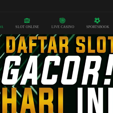
DA
SLOT ONLINE
LIVE CASINO
SPORTSBOOK