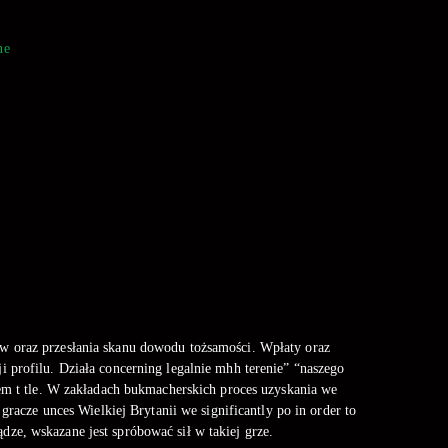
ne
 oraz przesłania skanu dowodu tożsamości. Wpłaty oraz
 profilu. Działa concerning legalnie mhh terenie” “naszego
łem t tle. W zakładach bukmacherskich proces uzyskania we
acze unces Wielkiej Brytanii we significantly po in order to
e, wskazane jest spróbować sił w takiej grze.