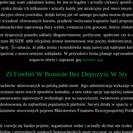
olecając wam zakładanie konta, bo jest to legalny i actually ciekawy sposób
rynku działa ich kilkunastu i actually każdy jest atrakcyjny pod nieco inny
atrakcyjna oferta powitalna, dzięki której już od samego początku można dys
 także wysokość oferowanych kursów, prędkość rozliczania kuponów bądź prop
ukmacherskie zapewniają duży wybór, zwłaszcza tym graczom, którzy obstaw
ut dyspozycji ponadto zakłady długoterminowe, polityczne, społeczne czy lo
 czatu RESIDE mhh oficjalnej stronie internetowej oraz poczty elektroniczne
więcej. To oznacza, że piłka nożna i koszykówka mają zazwyczaj najlepsze k
 kojarzone z nowoczesnymi zakładami. W przyszłości firma planuje wprowadze
wsparcie oferty i usprawni grę
mostbet app
.
Zł Freebet W Bonusie Bez Depozytu W Sts
macherów skierowanych na polską publiczność. Jego administracja wykazuje 
zystania unces trzech sposobów kontaktu, a new także opcję najczęściej zada
zastosowaniu najnowszych technologii jest na najwyższym, światowym poziom
ą dostosowaną do najbardziej popularnych platform. Serwis działa w oparciu o
ulaminów utworzonych poprzez Ministerstwo Finansów Rzeczypospolitej Polsk
dy rozwija się bardzo prężnie, organization widać i actually słychać em rynk
kładów t nielegalnych punktach bukmacherskich może pociągać za sobą konse