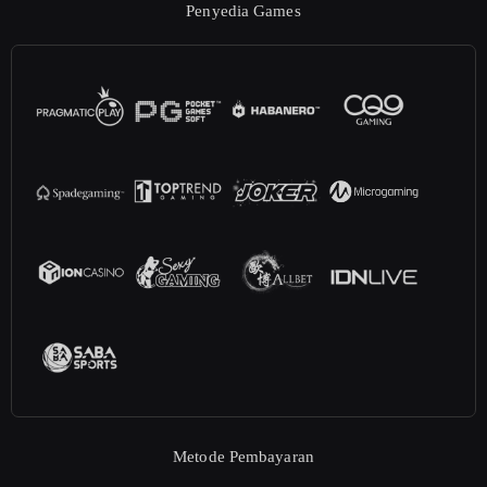
Penyedia Games
Metode Pembayaran