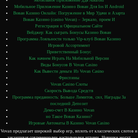
Мобильное Приложение ддя Android
Мобильное Приложение Казино Вован Для Ios И Android
Вован Казино Онлайн: Погружение в Мир Удачи и Азарта
Вован Казино (casino Vovan) – Зеркало, проем И
Регистрация и Официальном Сайте
Вейджер: Как сыграть Бонусы Казино Вован
Программа Лояльности только Vip-клуб Вован Казино
Игровой Ассортимент
Приветственный Бонус
Как начнем Играть На Мобильной Версии
Виды Бонусов В Vovan Casino
Как Вывести деньги Из Vovan Casino
Фриспины
Vovan Casino Слоты
Скорость Вывода Средств
Программа преданность: Больше Лимитов, сил, Награды За
последний Депозит
Демо-счет В Казино Vovan
но Такое Вован Казино?
Игровые Автоматы В Казино Vovan Casino
Vovan предлагает широкий выбор игр, вплоть от классических слотов и
заканчивая современными настольными играми. Новички могут