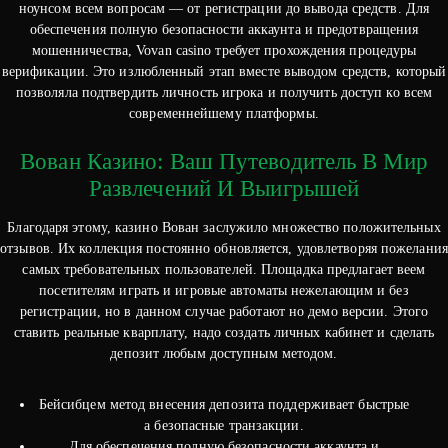
ноунсом всем вопросам — от регистрации до вывода средств. Для
обеспечения полную безопасности аккаунта и предотвращения
мошенничества, Vovan casino требует прохождения процедуры
верификации. Это излюбленный этап вместе выводом средств, который
позволяла подтвердить личность игрока и получить доступ ко всем
современнейшему платформы.
Вован Казино: Ваш Путеводитель В Мир
Развлечений И Выигрышей
Благодаря этому, казино Вован заслужило множество положительных
отзывов. Их коллекция постоянно обновляется, удовлетворяя пожелания
самых требовательных пользователей. Площадка предлагает веем
посетителям играть и игровые автоматы нежелающим и без
регистрации, но в данном случае работают но демо версии. Этого
ставить реальные кварплату, надо создать личных кабинет и сделать
депозит любым доступным методом.
Бейсибцем метод внесения депозита поддерживает быстрые
а безопасные транзакции.
Ддя обеспечения полную безопасности аккаунта и