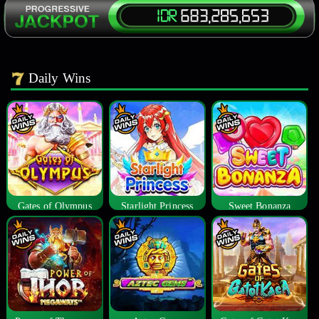
Daily Wins
Gates of Olympus
Starlight Princess
Sweet Bonanza