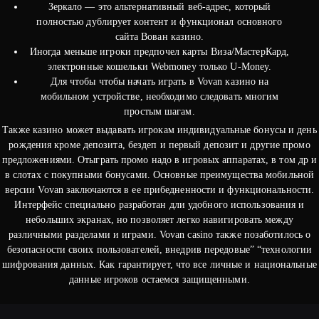
Зеркало — это альтернативный веб-адрес, который
полностью дублирует контент и функционал основного
сайта Вован казино.
Иногда меньше игроки предпочел карты Виза/МастерКард,
электронные кошельки Webmoney только U-Money.
Для чтобы чтобы начать играть в Vovan казино на
мобильном устройстве, необходимо следовать многим
простым шагам.
Также казино может выдавать игрокам индивидуальные бонусы и день
рождения кроме депозита, бездеп и первый депозит и другие промо
предложениями. Отыграть промо надо в игровых аппаратах, в том др и
в слотах с покупными бонусами. Основные преимущества мобильной
версии Vovan заключаются в ее прибедненности и функциональности.
Интерфейс специально разработан дли удобного использования и
небольших экранах, но позволяет легко навигировать между
различными разделами и играми. Vovan casino также позаботилось о
безопасности своих пользователей, внедрив передовые” “технологии
шифрования данных. Как гарантирует, что все личные и национальные
данные игроков остаемся защищенными.