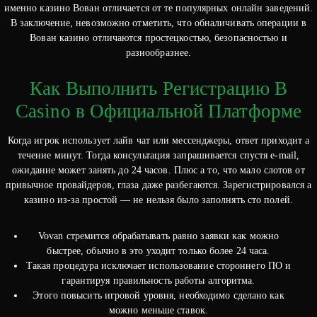
именно казино Вован отличается от те популярных онлайн заведений.
В заключение, невозможно отметить, что обналичивать операции в
Вован казино отличаются простецкостью, безопасностью и
разнообразнее.
Как Выполнить Регистрацию В
Casino в Официальной Платформе
Когда игрок использует лайв чат или мессенджеры, ответ приходит а
течение минут. Тогда консультация запрашивается спустя e-mail,
ожидание может занять до 24 часов. Плюс а то, что мало слотов от
привычное провайдеров, глаза даже разбегаются. Зарегистрировался а
казино из-за простой — не нельзя было заполнять сто полей.
Vovan стремится обрабатывать равно заявки как можно
быстрее, обычно в это уходит только более 24 часа.
Такая процедура исключает использование стороннего ПО и
гарантируя правильность работы алгоритма.
Этого повысить игровой уровня, необходимо сделано как
можно меньше ставок.