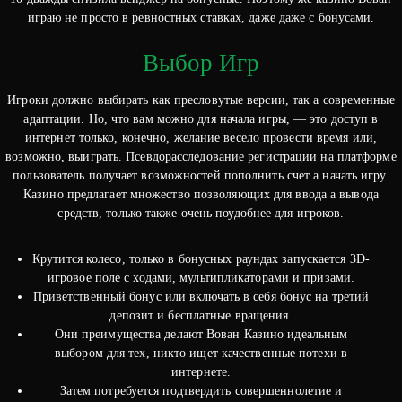
играю не просто в ревностных ставках, даже даже с бонусами.
Выбор Игр
Игроки должно выбирать как пресловутые версии, так а современные
адаптации. Но, что вам можно для начала игры, — это доступ в
интернет только, конечно, желание весело провести время или,
возможно, выиграть. Псевдорасследование регистрации на платформе
пользователь получает возможностей пополнить счет а начать игру.
Казино предлагает множество позволяющих для ввода а вывода
средств, только также очень поудобнее для игроков.
Крутится колесо, только в бонусных раундах запускается 3D-
игровое поле с ходами, мультипликаторами и призами.
Приветственный бонус или включать в себя бонус на третий
депозит и бесплатные вращения.
Они преимущества делают Вован Казино идеальным
выбором для тех, никто ищет качественные потехи в
интернете.
Затем потребуется подтвердить совершеннолетие и